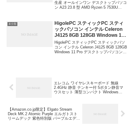
512GB SSD Office 搭載 DVD ブ
生産 オールインワン デスクトップパソコ
ン A23 23.8 型 AMD Ryzen 5 7530U
ラック Microsoft Office Home &
16GB 512GB SSD Office 搭載 DVD ブラ
Business 2021 LAVIE ￥199,800
ック Micros...
HigolePC スティックPC スティ
未分類
ックパソコン インテル Celeron
J4125 8GB 128GB Windows 11
Pro デスクトップパソコン フル機
HigolePC スティックPC スティックパソ
能Type-C Wi-Fi 5 有線LAN
コン インテル Celeron J4125 8GB 128GB
Windows 11 Pro デスクトップパソコン
USB3.0 4K出力対応 ミニパソコ
フル機能Type-C Wi-Fi 5 有線LAN USB3.0
ン 軽量 静音 小型PC HigolePC
4K出力対応...
￥21,500
エレコム ワイヤレスキーボード 無線
2.4GHz 静音 テンキー付 5ボタン静音マ
ウスセット 薄型コンパクト Windows
ChromeOS macOS対応 ブラック TK-
QT30DMCBK エレコム(ELECOM)
￥3,899
【Amazon.co.jp限定】Elgato Stream
Deck MK.2 Atomic Purple エルガトスト
リームデック 紫色特別版 パープルエディ
ション MK.2【15キー配列】ライブコン
テンツ作成用のコントローラー 配信者向
けデバイス OBS/Twitch?/YouTube連携