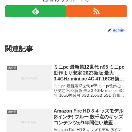
admin
関連記事
ミニpc 最新第12世代 n95 ミニpc
未分類
動作より安定 2023新版 最大
3.4GHz mini pc 4C 4T 16GB換装
可 8GB 256GB SSD 容量拡大可
ミニpc 最新第12世代 n95 ミニpc動作よ
能 4K 静音 高速熱放散 小型pc超
り安定 2023新版 最大3.4GHz mini pc 4C
4T 16GB換装可 8GB 256GB SSD 容量拡
軽量豊富なインターフェース
大可能 4K 静音 高速熱放散 小型pc超軽量
USB3.0/HDMI 2.0高速2.4G/5GWi-
豊富なインターフェース US...
Fi BT4.2 省電力 Win11対応
Amazon Fire HD 8 キッズモデル
未分類
NiPoGi
(8インチ) ブルー 数千点のキッズ
コンテンツが1年間使い放題
Amazon ￥13,980
Amazon Fire HD 8 キッズモデル (8イン