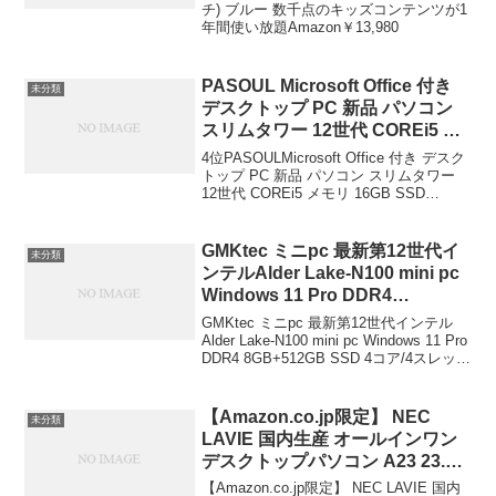
チ) ブルー 数千点のキッズコンテンツが1
年間使い放題Amazon￥13,980
PASOUL Microsoft Office 付き
未分類
デスクトップ PC 新品 パソコン
スリムタワー 12世代 COREi5 メ
モリ 16GB SSD 500GB
4位PASOULMicrosoft Office 付き デスク
Windows11 省スペース型 本体の
トップ PC 新品 パソコン スリムタワー
12世代 COREi5 メモリ 16GB SSD
み おしゃれ 安い 64,800 円 デス
500GB Windows11 省スペース型 本体の
クトップパソコン種類：スリム型
み おしゃれ 安い64,800円...
/ ディスプレイ、モニターの有
GMKtec ミニpc 最新第12世代イ
未分類
無：なし / OS種類：Windows 11
ンテルAlder Lake-N100 mini pc
Home / SSD容量：500GB /
Windows 11 Pro DDR4
Officeソフト：Microsoft Office /
8GB+512GB SSD 4コア/4スレッ
GMKtec ミニpc 最新第12世代インテル
CPU種類：Core i5
ド 最大周波数3.4GHz
Alder Lake-N100 mini pc Windows 11 Pro
DDR4 8GB+512GB SSD 4コア/4スレッド
WIFI6/BT5.2 TDP 6W 小型PC
最大周波数3.4GHz WIFI6/BT5.2 TDP 6...
M.2 2280 NVMe（PCIe3.0）
GMKtec ミニパソコン 2.5G有線
【Amazon.co.jp限定】 NEC
未分類
LANポート付き 静音性 2画面同時
LAVIE 国内生産 オールインワン
出力 GMKtec ￥28,600
デスクトップパソコン A23 23.8
型 AMD Ryzen 5 7530U 16GB
【Amazon.co.jp限定】 NEC LAVIE 国内