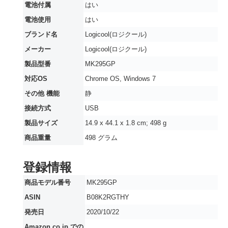
電池付属
‎はい
電池使用
‎はい
ブランド名
‎Logicool(ロジクール)
メーカー
‎Logicool(ロジクール)
製品型番
‎MK295GP
対応OS
‎Chrome OS, Windows 7
その他 機能
‎静
接続方式
‎USB
製品サイズ
‎14.9 x 44.1 x 1.8 cm; 498 g
商品重量
‎498 グラム
登録情報
商品モデル番号
MK295GP
ASIN
B08K2RGTHY
発売日
2020/10/22
Amazon.co.jp での