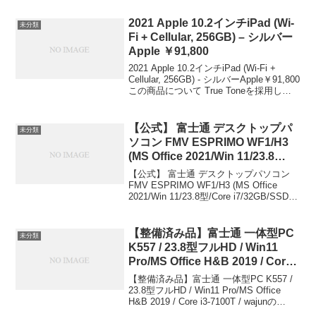
2021 Apple 10.2インチiPad (Wi-
未分類
Fi + Cellular, 256GB) – シルバー
Apple ￥91,800
2021 Apple 10.2インチiPad (Wi-Fi +
Cellular, 256GB) - シルバーApple￥91,800
この商品について True Toneを採用した
魅力的な10.2インチRetinaディスプレイ
Neura...
【公式】 富士通 デスクトップパ
未分類
ソコン FMV ESPRIMO WF1/H3
(MS Office 2021/Win 11/23.8
型/Core i7/32GB/SSD 1TB +
【公式】 富士通 デスクトップパソコン
HDD 2TB/BDXL対応 Blu-ray
FMV ESPRIMO WF1/H3 (MS Office
2021/Win 11/23.8型/Core i7/32GB/SSD
Discドライブ) FHシリーズ
1TB + HDD 2TB/BDXL対応 Blu-ray Disc
AZ_WF1H3_Z502 富士通
ドラ...
￥262,980
【整備済み品】富士通 一体型PC
未分類
K557 / 23.8型フルHD / Win11
Pro/MS Office H&B 2019 / Core
i3-7100T / wajunの
【整備済み品】富士通 一体型PC K557 /
WIFI/Bluetooth/DVD-RW / 8GB /
23.8型フルHD / Win11 Pro/MS Office
H&B 2019 / Core i3-7100T / wajunの
512GB SSD wajun ￥23,800
WIFI/Bluetooth/DVD-RW / 8GB / 5...