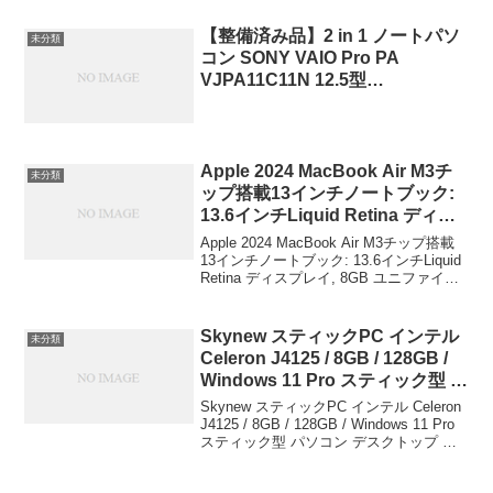
【整備済み品】2 in 1 ノートパソ
未分類
コン SONY VAIO Pro PA
VJPA11C11N 12.5型
FHD(1920×1080) Core m3-
8100Y … 20,800円(09/28 19:04時
点)
Apple 2024 MacBook Air M3チ
未分類
ップ搭載13インチノートブック:
13.6インチLiquid Retina ディス
プレイ, 8GB ユニファイドメモリ,
Apple 2024 MacBook Air M3チップ搭載
256GB SSD ストレージ, バッ ク
13インチノートブック: 13.6インチLiquid
Retina ディスプレイ, 8GB ユニファイド
ライトキーボード, 1080p
メモリ, 256GB SSD ストレージ, バッ ク
FaceTime HD カメラ, Touch
ライトキーボード, 10...
ID。iPhone や iPad との連係 機
Skynew スティックPC インテル
未分類
能, スターライト Apple(アップル)
Celeron J4125 / 8GB / 128GB /
￥158,141
Windows 11 Pro スティック型 パ
ソコン デスクトップ ミニ M1K＋
Skynew スティックPC インテル Celeron
【メーカー保証：1年】 skynew
J4125 / 8GB / 128GB / Windows 11 Pro
スティック型 パソコン デスクトップ ミ
￥32,990
ニ M1K＋【メーカー保証：1年】
skynew￥32,990ブランドs...