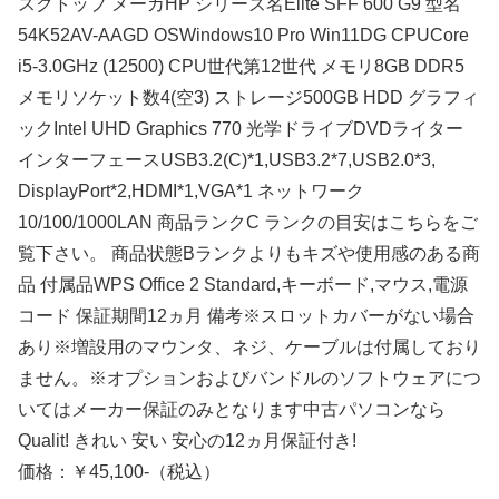
スクトップ メーカHP シリーズ名Elite SFF 600 G9 型名
54K52AV-AAGD OSWindows10 Pro Win11DG CPUCore
i5-3.0GHz (12500) CPU世代第12世代 メモリ8GB DDR5
メモリソケット数4(空3) ストレージ500GB HDD グラフィ
ックIntel UHD Graphics 770 光学ドライブDVDライター
インターフェースUSB3.2(C)*1,USB3.2*7,USB2.0*3,
DisplayPort*2,HDMI*1,VGA*1 ネットワーク
10/100/1000LAN 商品ランクC ランクの目安はこちらをご
覧下さい。 商品状態Bランクよりもキズや使用感のある商
品 付属品WPS Office 2 Standard,キーボード,マウス,電源
コード 保証期間12ヵ月 備考※スロットカバーがない場合
あり※増設用のマウンタ、ネジ、ケーブルは付属しており
ません。※オプションおよびバンドルのソフトウェアにつ
いてはメーカー保証のみとなります中古パソコンなら
Qualit! きれい 安い 安心の12ヵ月保証付き!
価格：￥45,100-（税込）