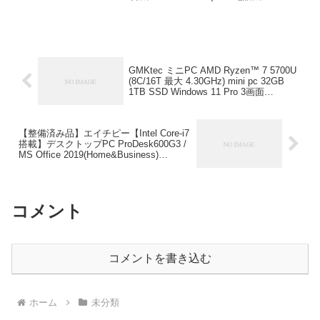
マホ・タブレット接続)ブラザー工業
￥25,018
(Brother Industries...
GMKtec ミニPC AMD Ryzen™ 7 5700U
(8C/16T 最大 4.30GHz) mini pc 32GB
1TB SSD Windows 11 Pro 3画面
2.5Gbps LAN WiFi6 Bluetooth5.2
GMKtec ￥65,880
【整備済み品】エイチピー【Intel Core-i7
搭載】デスクトップPC ProDesk600G3 /
MS Office 2019(Home&Business)
Windows 11 Pro/メモリ16GB 高速
SSD:512GB 高性能パソコン Desktop/光
学ドライブ（DVD）搭載/Type-C、
Displayport、VGA /4Kディスプレイ対応
コメント
karamel ￥39,800
コメントを書き込む
ホーム
未分類