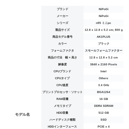
ブランド
‎NiPoGi
メーカー
‎NiPoGi
シリーズ
‎n95 ミニpc
製品サイズ
‎12.8 x 12.8 x 5.2 cm; 800 g
商品モデル番号
‎AK1PLUS
カラー
‎ブラック
フォームファクタ
‎スモールフォームファクター
商品の寸法 幅 × 高さ
‎12.8 x 12.8 x 5.2 cm
解像度
‎3840 x 2160 Pixels
CPUブランド
‎Intel
CPUタイプ
‎Others
CPU速度
‎3.4 GHz
プリントプロセッサ・ソケット
‎BGA1264
RAM容量
‎16 GB
メモリタイプ
‎DDR4 SDRAM
HDD容量
‎512 GB
モデル名
ハードディスク種類
‎SSD
HDDインターフェース
‎PCIE x 4