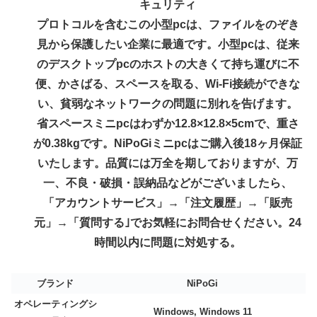
キュリティ
プロトコルを含むこの小型pcは、ファイルをのぞき
見から保護したい企業に最適です。小型pcは、従来
のデスクトップpcのホストの大きくて持ち運びに不
便、かさばる、スペースを取る、Wi-Fi接続ができな
い、貧弱なネットワークの問題に別れを告げます。
省スペースミニpcはわずか12.8×12.8×5cmで、重さ
が0.38kgです。NiPoGiミニpcはご購入後18ヶ月保証
いたします。品質には万全を期しておりますが、万
一、不良・破損・誤納品などがございましたら、
「アカウントサービス」→「注文履歴」→「販売
元」→「質問する｣でお気軽にお問合せください。24
時間以内に問題に対処する。
ブランド
NiPoGi
オペレーティングシ
Windows, Windows 11