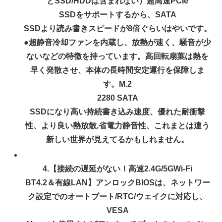
とSSD/HDDは含まれない）超高速PCIe
SSDをサポートするから、SATA
SSDより読み書きスピードが8倍ぐらいはやいです。
●超静音冷却ファンを内蔵し、放熱が速く、騒音が少
ないなどの特徴を持っています。高回転扇葉は熱を
早く発散させ、本体の長時間安定運行を保障しま
す。M.2
2280 SATA
SSDになり高い持続書き込み速度、優れた耐衝撃
性、より良い熱放散,省電力静音性、これまとは違う
新しい世界が見えてるかもしれません。
4.【接続の遅延がない！高速2.4G/5GWi-Fi
BT4.2＆有線LAN】アンロックBIOSは、ネットワー
ク設定でのオートブート/RTC/ウェイクに対応し、
VESA