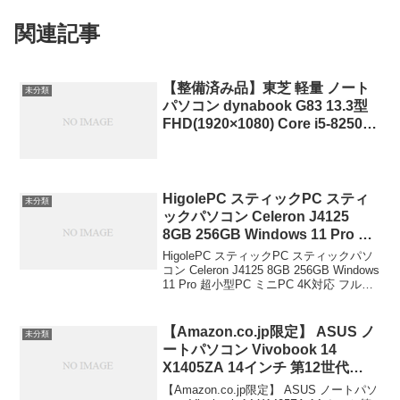
関連記事
【整備済み品】東芝 軽量 ノート
未分類
パソコン dynabook G83 13.3型
FHD(1920×1080) Core i5-8250U/
メモリ8GB/SSD… 29,800円
(09/26 06:41時点)
HigolePC スティックPC スティ
未分類
ックパソコン Celeron J4125
8GB 256GB Windows 11 Pro 超
小型PC ミニPC 4K対応 フル機能
HigolePC スティックPC スティックパソ
Type-C 1Gbps有線LAN 高速Wi-
コン Celeron J4125 8GB 256GB Windows
11 Pro 超小型PC ミニPC 4K対応 フル機
Fi デスクトップPC 小型 軽量 テ
能Type-C 1Gbps有線LAN 高速Wi-Fi デス
レワーク 在宅勤務 ミニパソコン
クトップPC...
HigolePC ￥27,500
【Amazon.co.jp限定】 ASUS ノ
未分類
ートパソコン Vivobook 14
X1405ZA 14インチ 第12世代
Core i7-1255U メモリ16GB
【Amazon.co.jp限定】 ASUS ノートパソ