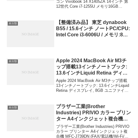
SSD512GB WPS Office搭載
コン Vivobook 14 X1405ZA 14インチ 第
12世代 Core i7-1255U メモリ16GB
Windows11 バッテリー駆動6.7時
SSD512GB WPS Office搭載 Windows11
間 重量1.6kg 指紋認証 インディ
バッテリ...
ーブラック X1405ZA-LY011W
【整備済み品】 東芝 dynabook
未分類
ASUS ￥98,820
B55 / 15.6インチ ノートPC/CPU:
Intel Core i3-6006U / メモリ:8GB
/ SSD:1… 17,800円(10/05 09:58
時点)
Apple 2024 MacBook Air M3チ
未分類
ップ搭載13インチノートブック:
13.6インチLiquid Retina ディス
プレイ, 8GB ユニファイドメモリ,
Apple 2024 MacBook Air M3チップ搭載
256GB SSD ストレージ, バッ ク
13インチノートブック: 13.6インチLiquid
Retina ディスプレイ, 8GB ユニファイド
ライトキーボード, 1080p
メモリ, 256GB SSD ストレージ, バッ ク
FaceTime HD カメラ, Touch
ライトキーボード, 10...
ID。iPhone や iPad との連係 機
ブラザー工業(Brother
未分類
能, ミッドナイト Apple(アップル)
Industries) PRIVIO カラー プリン
￥158,141
ター A4インクジェット複合機
MFC-J739DN (FAX/電話機/Wi-Fi/
ブラザー工業(Brother Industries) PRIVIO
スマホ・タブレット接続) ブラザ
カラー プリンター A4インクジェット複
合機 MFC-J739DN (FAX/電話機/Wi-Fi/ス
ー工業(Brother Industries)