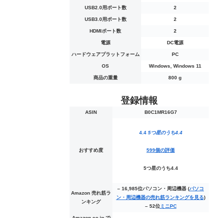
USB2.0用ポート数
‎2
USB3.0用ポート数
‎2
HDMIポート数
‎2
電源
‎DC電源
ハードウェアプラットフォーム
‎PC
OS
‎Windows, Windows 11
商品の重量
‎800 g
登録情報
ASIN
B0C1MR16G7
4.4
5つ星のうち4.4
おすすめ度
599個の評価
5つ星のうち4.4
– 16,985位パソコン・周辺機器 (
パソコ
Amazon 売れ筋ラ
ン・周辺機器の売れ筋ランキングを見る
)
ンキング
– 52位
ミニPC
Amazon.co.jp で