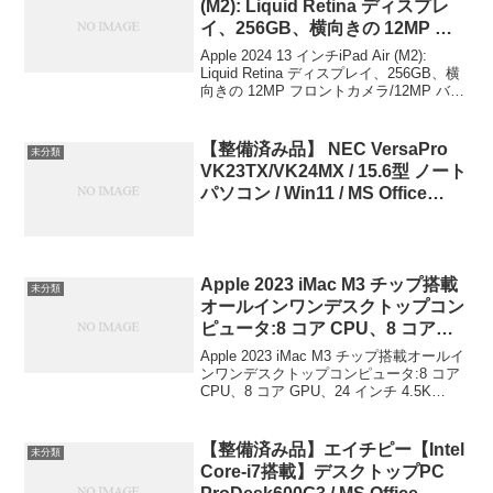
(M2): Liquid Retina ディスプレ
イ、256GB、横向きの 12MP フ
ロントカメラ/12MP バックカメ
Apple 2024 13 インチiPad Air (M2):
ラ、Wi-Fi 6E + 5G 携 帯電話通信
Liquid Retina ディスプレイ、256GB、横
向きの 12MP フロントカメラ/12MP バッ
(eSIM)、Touch ID、一日中使える
クカメラ、Wi-Fi 6E + 5G 携 帯電話通信
バッテリー – スペースグレイ
(eSIM)、Tou...
Apple
【整備済み品】 NEC VersaPro
未分類
VK23TX/VK24MX / 15.6型 ノート
パソコン / Win11 / MS Office
2019 / CPU:Cor… 46,800円
(09/24 18:33時点)
Apple 2023 iMac M3 チップ搭載
未分類
オールインワンデスクトップコン
ピュータ:8 コア CPU、8 コア
GPU、24 インチ 4.5K Retina デ
Apple 2023 iMac M3 チップ搭載オールイ
ィスプレイ、8GB ユニファイド
ンワンデスクトップコンピュータ:8 コア
CPU、8 コア GPU、24 インチ 4.5K
メモ リ、256GB SSD ストレー
Retina ディスプレイ、8GB ユニファイド
ジ、ボディと同じカラーのアクセ
メモ リ、256GB SSD ストレージ、ボ...
サリ、iPhone や iPad と の連係
【整備済み品】エイチピー【Intel
未分類
機能 – ピンク Apple(アップル)
Core-i7搭載】デスクトップPC
￥190,768