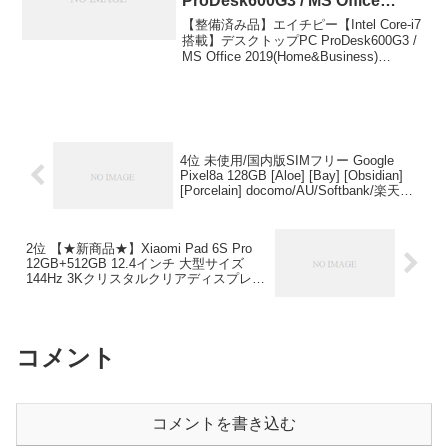
ProDesk600G3 / MS Office
2019(Home&Business)
【整備済み品】エイチピー【Intel Core-i7
Windows 11 Pro/メモリ16GB 高
搭載】デスクトップPC ProDesk600G3 /
MS Office 2019(Home&Business)
速SSD:512GB 高性能パソコン
Windows 11 Pro/メモリ16GB 高速
Desktop/光学ドライブ（DVD）
SSD:512GB 高性...
搭載/Type-C、Displayport、
VGA /4Kディスプレイ対応
karamel ￥39,800
4位 未使用/国内版SIMフリー Google
Pixel8a 128GB [Aloe] [Bay] [Obsidian]
[Porcelain] docomo/AU/Softbank/楽天モ
バイル回線対応 白ロム スマホ 本体未使
用/国内版SIMフリー Google Pixel8a
128GB [Aloe] [Bay] [Obsidian] [Porcelain]
2位 【★新商品★】Xiaomi Pad 6S Pro
docomo/AU/Softbank/楽天モバイル回線
12GB+512GB 12.4インチ 大型サイズ
対応 白ロム スマホ 本体 価格：￥64,740-
144Hz 3Kクリスタルクリアディスプレイ
（税込）
3200万画素 6つのスピーカー 120Wハイ
パーチャージに対応 Xiaomi HyperOS搭
載 AIアート アイデアを簡単に視覚化
10000mAh超大容量バッテリー【★新商
コメント
品★】Xiaomi Pad 6S Pro 12GB+512GB
12.4インチ 大型サイズ 144Hz 3Kクリス
タルクリアディスプレイ 3200万画素 6つ
のスピーカー 120Wハイパーチャージに
対応 Xiaomi HyperOS搭載 AIアート アイ
コメントを書き込む
デアを簡単に視覚化 10000mAh超大容量
バッテリー 価格：￥84,800-（税込）