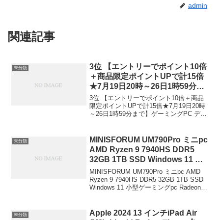
admin
関連記事
3位 【エントリーでポイント10倍
未分類
＋商品限定ポイントUPで計15倍
★7月19日20時～26日1時59分ま
で】ゲーミングPC デスクトップ
3位 【エントリーでポイント10倍＋商品
PC 新品 パソコン GALLERIA ガ
限定ポイントUPで計15倍★7月19日20時
～26日1時59分まで】ゲーミングPC デス
レリア XA7R-R46T Ryzen 7
クトップPC 新品 パソコン GALLERIA ガ
5700X RTX4060Ti Windows 11
レリア XA7R-R46T Ryzen 7 5700X
Home【エントリーでポイント10
RTX...
MINISFORUM UM790Pro ミニpc
未分類
倍＋商品限定ポイントUPで計15
AMD Ryzen 9 7940HS DDR5
倍★7月19日20時～26日1時59分
32GB 1TB SSD Windows 11 小
まで】ゲーミングPC デスクトッ
型ゲーミングpc Radeon 780M
MINISFORUM UM790Pro ミニpc AMD
プPC 新品 パソコン GALLERIA
RYZEN AI エンジン
Ryzen 9 7940HS DDR5 32GB 1TB SSD
ガレリア XA7R-R46T Ryzen 7
Windows 11 小型ゲーミングpc Radeon
HDMI×2/USB4x2（PD|8K@60Hz
5700X RTX4060Ti Windows 11
780M RYZEN AI エンジン
) 4画面出力/2.5Gbps LAN/Wi-
HDMI×2/USB4...
Home 価格：￥192,480-（税込）
Fi6E/BT5.3付き小型パソコン
Apple 2024 13 インチiPad Air
未分類
MINISFORUM ￥95,563