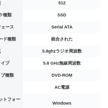
量
‎512
ク種類
‎SSD
フェース
‎Serial ATA
ード種類
‎統合された
式
‎5.8ghzラジオ周波数
タイプ
‎5.8 GHz無線周波数
イブ種類
‎DVD-ROM
‎AC電源
ットフォー
‎Windows