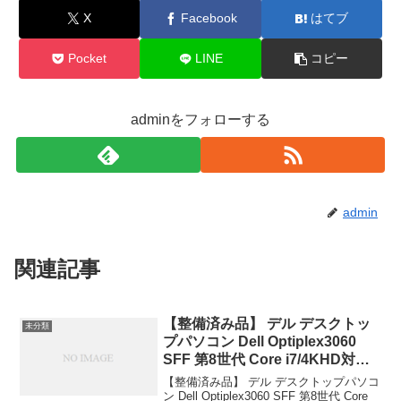
X
Facebook
はてブ
Pocket
LINE
コピー
adminをフォローする
admin
関連記事
【整備済み品】 デル デスクトッ
未分類
プパソコン Dell Optiplex3060
SFF 第8世代 Core i7/4KHD対
応/Windows11 Pro/MS
【整備済み品】 デル デスクトップパソコ
Office2019/USB3.0/DVD/HDMI/D
ン Dell Optiplex3060 SFF 第8世代 Core