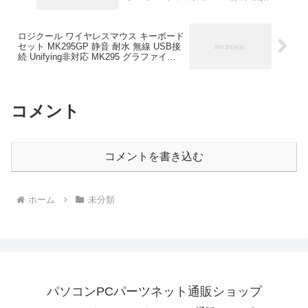
Type-C充電式 大容量バッテリー内蔵 5段
階DPI調節可能 トラックボール 進む/戻る
ボタン搭載 Windows/Mac/iOS/Android対
ロジクール ワイヤレスマウス キーボード
応(ブラック) 【2024新登場】 ProtoArc
セット MK295GP 静音 耐水 無線 USB接
￥3,190
続 Unifying非対応 MK295 グラファイト
国内正規品 Logicool(ロジクール)
コメント
コメントを書き込む
ホーム
未分類
パソコンPCパーツネット通販ショップ