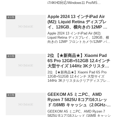
i7/4KHD対応/Windows11 Pro/MS
P/VGA(整備済み品) (メモリー
Office2019/USB3.0/DVD/HDMI/DP/VGA(
16GB, SSD1000) DELL ￥55,800
整備済み品...
Apple 2024 13 インチiPad Air
未分類
(M2): Liquid Retina ディスプレ
イ、128GB、横向きの 12MP フ
ロントカメラ/12MP バックカメ
Apple 2024 13 インチiPad Air (M2):
ラ、Wi-Fi 6E、Touch ID、一日中
Liquid Retina ディスプレイ、128GB、横
向きの 12MP フロントカメラ/12MP バッ
使えるバッテリー – パープル
クカメラ、Wi-Fi 6E、Touch ID、一日中
+【3.3万円分還元】SoftBank Air
使えるバッテリー -...
エントリーコード ￥129,150
2位 【★新商品★】Xiaomi Pad
未分類
6S Pro 12GB+512GB 12.4インチ
大型サイズ 144Hz 3Kクリスタル
クリアディスプレイ 3200万画素
2位 【★新商品★】Xiaomi Pad 6S Pro
6つのスピーカー 120Wハイパー
12GB+512GB 12.4インチ 大型サイズ
144Hz 3Kクリスタルクリアディスプレイ
チャージに対応 Xiaomi HyperOS
3200万画素 6つのスピーカー 120Wハイ
搭載 AIアート アイデアを簡単に
パーチャージに対応 Xiaomi Hype...
視覚化 10000mAh超大容量バッ
GEEKOM A5 ミニPC、AMD
未分類
テリー【★新商品★】Xiaomi
Ryzen 7 5825U 8コア/16スレッ
Pad 6S Pro 12GB+512GB 12.4イ
ド /16MB キャッシュ（2.0GHz-
ンチ 大型サイズ 144Hz 3Kクリス
4.5GHz） 32GB DDR4-
GEEKOM A5 ミニPC、AMD Ryzen 7
タルクリアディスプレイ 3200万
3200+512GB M.2 PCLe 3.0 SSD
5825U 8コア/16スレッド /16MB キャッシ