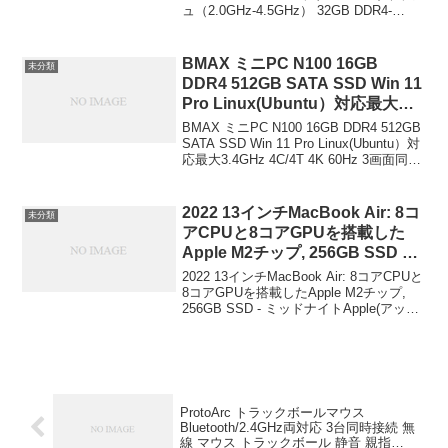
画素 6つのスピーカー 120Wハイ
ュ（2.0GHz-4.5GHz） 32GB DDR4-
AMD Radeon™ Graphics
パーチャージに対応 Xiaomi
3200+512GB M.2 PCLe 3.0 SSD AMD
Windows 11 Pro Wi-
Radeon™...
HyperOS搭載 AIアート アイデア
Fi6/BT5.2/USB3.2/HDMI/2.5Gbp
BMAX ミニPC N100 16GB
を簡単に視覚化 10000mAh超大
未分類
s LAN/SDカードスロット 4画面
DDR4 512GB SATA SSD Win 11
容量バッテリー 価格：￥84,800-
同時出力 5つ星のうち4.6 114
Pro Linux(Ubuntu）対応最大
（税込）
￥51,000
3.4GHz 4C/4T 4K 60Hz 3画面同
BMAX ミニPC N100 16GB DDR4 512GB
時出力 Type-C (full features)
SATA SSD Win 11 Pro Linux(Ubuntu）対
応最大3.4GHz 4C/4T 4K 60Hz 3画面同時
HDMI 2.0*2 USB*4 WIFI5/BT4.2
出力 Type-C (full features) ...
静音 高速熱放散 小型pc超軽量 豊
富なポート 省電力 Bmax
2022 13インチMacBook Air: 8コ
未分類
￥29,890
アCPUと8コアGPUを搭載した
Apple M2チップ, 256GB SSD –
ミッドナイト Apple(アップル)
2022 13インチMacBook Air: 8コアCPUと
￥142,788
8コアGPUを搭載したApple M2チップ,
256GB SSD - ミッドナイトApple(アップ
ル)￥142,788ブランドApple(アップル)モ
デル名MacBook Ai...
ProtoArc トラックボールマウス
Bluetooth/2.4GHz両対応 3台同時接続 無
線 マウス トラックボール 静音 親指