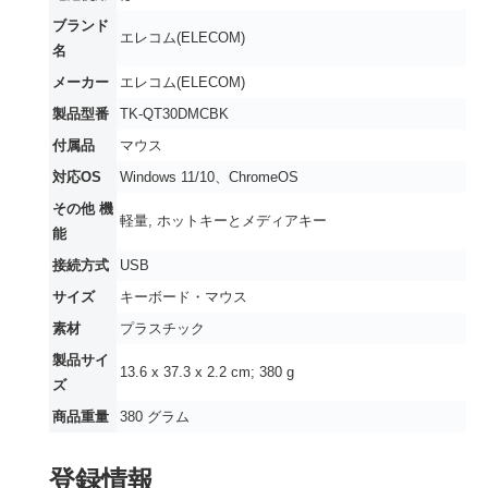
ブランド
‎エレコム(ELECOM)
名
メーカー
‎エレコム(ELECOM)
製品型番
‎TK-QT30DMCBK
付属品
‎マウス
対応OS
‎Windows 11/10、ChromeOS
その他 機
‎軽量, ホットキーとメディアキー
能
接続方式
‎USB
サイズ
‎キーボード・マウス
素材
‎プラスチック
製品サイ
‎13.6 x 37.3 x 2.2 cm; 380 g
ズ
商品重量
‎380 グラム
登録情報