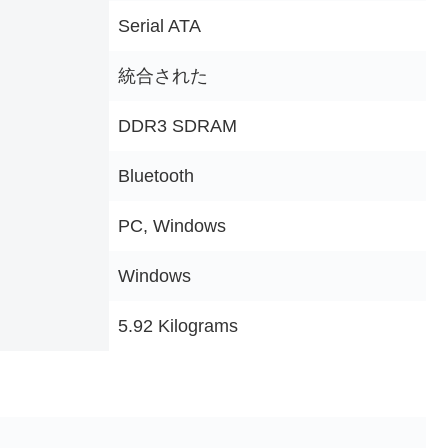
‎Serial ATA
‎統合された
‎DDR3 SDRAM
‎Bluetooth
‎PC, Windows
‎Windows
‎5.92 Kilograms