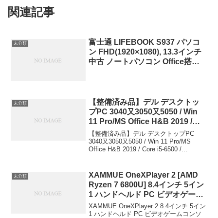
関連記事
富士通 LIFEBOOK S937 パソコ
未分類
ン FHD(1920×1080), 13.3インチ
中古 ノートパソコン Office搭載
Win11, 第7世… 25,800円(09/28
19:00時点)
【整備済み品】デル デスクトッ
未分類
プPC 3040又3050又5050 / Win
11 Pro/MS Office H&B 2019 /
Core i5-6500 / Bluetooth/wajun
【整備済み品】デル デスクトップPC
のWIFI/HDMI/DVD / 8GB / 256GB
3040又3050又5050 / Win 11 Pro/MS
Office H&B 2019 / Core i5-6500 /
SSD 5つ星のうち4.0 1,257
Bluetooth/wajunのWIFI/HDMI/DVD / 8GB
￥21,800
/...
XAMMUE OneXPlayer 2 [AMD
未分類
Ryzen 7 6800U] 8.4インチ 5イン
1 ハンドヘルド PC ビデオゲーム
コンソール One X Player 2 ポー
XAMMUE OneXPlayer 2 8.4インチ 5イン
タブル Win 11 Home OS ラップ
1 ハンドヘルド PC ビデオゲームコンソ