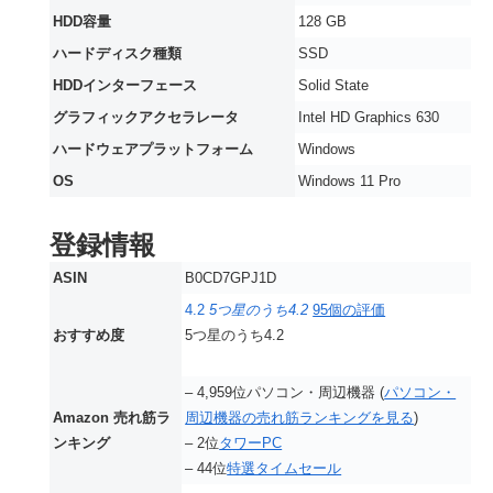
HDD容量
‎128 GB
ハードディスク種類
‎SSD
HDDインターフェース
‎Solid State
グラフィックアクセラレータ
‎Intel HD Graphics 630
ハードウェアプラットフォーム
‎Windows
OS
‎Windows 11 Pro
登録情報
ASIN
B0CD7GPJ1D
4.2
5つ星のうち4.2
95個の評価
おすすめ度
5つ星のうち4.2
– 4,959位パソコン・周辺機器 (
パソコン・
Amazon 売れ筋ラ
周辺機器の売れ筋ランキングを見る
)
ンキング
– 2位
タワーPC
– 44位
特選タイムセール