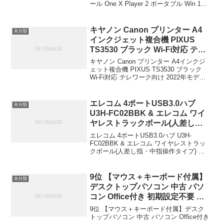
ール One X Player 2 ポータブル Win 11
トップ 2560×1600 Mini ポケット
Home OS ラップトップ 2560x1600 Mini
タブレット PC AMD R7 6800U-
ポケット タブレ...
32GB+1TB ホワイト One
キヤノン Canon プリンター A4
未分類
Netbook ￥164,999
インクジェット複合機 PIXUS
TS3530 ブラック Wi-Fi対応 テレ
ワーク向け 2022年モデル 4色・
キヤノン Canon プリンター A4インクジ
一体型・対応インクBC-365/366
ェット複合機 PIXUS TS3530 ブラック
Wi-Fi対応 テレワーク向け 2022年モデル
シリーズ キヤノン ￥7,000
4色・一体型・対応インクBC-365/366シ
リーズキヤノン￥7,000
エレコム 4ポートUSB3.0ハブ
未分類
U3H-FC02BBK & エレコム ワイ
ヤレストラックボール(人差し
指・中指操作タイプ) M-
エレコム 4ポートUSB3.0ハブ U3H-
HT1DRXBK セット エレコム
FC02BBK & エレコム ワイヤレストラッ
クボール(人差し指・中指操作タイプ) M-
(ELECOM) ￥6,789
HT1DRXBK セットエレコム(ELECOM)
￥6,789ブランドエレコム(ELECOM)色ブ
ラックハード...
9位 【マウス＋キーボード付属】
未分類
デスクトップパソコン 中古 パソ
コン Office付き 初期設定不要 ス
トレージ 最大1TB メモリ32GB
9位 【マウス＋キーボード付属】デスク
Corei5 第8世代 DELL Optiplex
トップパソコン 中古 パソコン Office付き