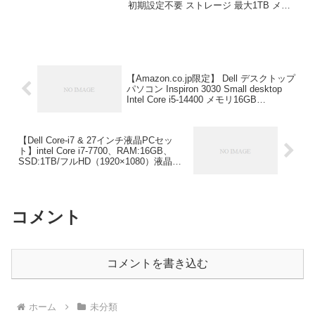
初期設定不要 ストレージ 最大1TB メモ
3060 SFF デスクトップ 中古パソ
リ32GB Corei5 第8世代 DELL Optiplex
コン Windows11 Pro おすすめ
3060 SFF デスクトップ 中古パソコン ...
pc デスクトップPC【マウス＋キ
ーボード付属】デスクトップパソ
コン 中古 パソコン Office付き 初
期設定不要 ストレージ 最大1TB
【Amazon.co.jp限定】 Dell デスクトップ
パソコン Inspiron 3030 Small desktop
メモリ32GB Corei5 第8世代
Intel Core i5-14400 メモリ16GB
DELL Optiplex 3060 SFF デスク
SSD512GB Windows 11 翌営業日対応オ
トップ 中古パソコン Windows11
ンサイト出張修理サービス1年 ブラック
SI60A-EHL Dell Technologies ￥97,000
Pro おすすめ pc デスクトップPC
【Dell Core-i7 & 27インチ液晶PCセッ
ト】intel Core i7-7700、RAM:16GB、
SSD:1TB/フルHD（1920×1080）液晶モ
ニタ/光学ドライブ/5.8Ghz WI-
FI/Bluetooth/Windows11 Pro &
KINGSOFT WPS Office/デスクトップパ
ソコン(整備済み品) アースドリームス
コメント
￥54,800
コメントを書き込む
ホーム
未分類