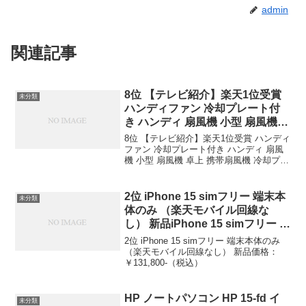
admin
関連記事
8位 【テレビ紹介】楽天1位受賞
未分類
ハンディファン 冷却プレート付
き ハンディ 扇風機 小型 扇風機
卓上 携帯扇風機 冷却プレート 3
8位 【テレビ紹介】楽天1位受賞 ハンディ
段階風量 静音 冷却モード シシベ
ファン 冷却プレート付き ハンディ 扇風
機 小型 扇風機 卓上 携帯扇風機 冷却プレ
ラ 扇風機 ハンディ 手持ち扇風機
ート 3段階風量 静音 冷却モード シシベ
長時間 cicibella ハンディファン
ラ 扇風機 ハンディ 手持ち扇風機 長時間
【テレビ紹介】楽天1位受賞 ハン
cicibella ハンディ...
2位 iPhone 15 simフリー 端末本
未分類
ディファン 冷却プレート付き ハ
体のみ （楽天モバイル回線な
ンディ 扇風機 小型 扇風機 卓上
し） 新品iPhone 15 simフリー 端
携帯扇風機 冷却プレート 3段階風
末本体のみ （楽天モバイル回線
2位 iPhone 15 simフリー 端末本体のみ
量 静音 冷却モード シシベラ 扇風
なし） 新品 価格：￥131,800-
（楽天モバイル回線なし） 新品価格：
機 ハンディ 手持ち扇風機 長時間
￥131,800-（税込）
（税込）
cicibella ハンディファン 価格：
￥2,780-（税込）
HP ノートパソコン HP 15-fd イ
未分類