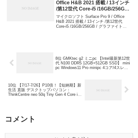
Office H&B 2021 搭載 / 13インチ
/第12世代 Core-i5 /16GB/256GB /
グラファイト QI9-00028 マイクロ
マイクロソフト Surface Pro 9 / Office
ソフト ￥196,000
H&B 2021 搭載 / 13インチ /第12世代
Core-i5 /16GB/256GB / グラファイト
QI9-00028マイクロソフト￥196,000ブラ
ンドマイクロソ...
8位 GMKtec g2 ミニpc 【Intel最新第12世
代 N100 DDR5 12GB+512GB SSD】 mini
pc Windows11 Pro minipc 4コア/4スレッ
ド 最大3.4GHz WIFI6/BT5.2 TDP 15W 小
型pc SATA（PCIe3.0） LANポート
4KHD 3画面出力 HDMI 静音性 12ヶ月保
10位 【7/17-7/26】P10倍！【短納期】新
証 送料無料 ミニPC N100GMKtec g2 ミ
生活 直販 デスクトップパソコン：
ニpc 【Intel最新第12世代 N100 DDR5
ThinkCentre neo 50q Tiny Gen 4 Core i5-
12GB+512GB SSD】 mini pc Windows11
13420H搭載 16GBメモリー 256GB SSD
Pro minipc 4コア/4スレッド 最大3.4GHz
Officeなし Windows11 ブラック 送料無料
WIFI6/BT5.2 TDP 15W 小型pc
【7/17-7/26】P10倍！【短納期】新生活
SATA（PCIe3.0） LANポート 4KHD 3画
直販 デスクトップパソコン：
面出力 HDMI 静音性 12ヶ月保証 送料無
コメント
ThinkCentre neo 50q Tiny Gen 4 Core i5-
料 ミニPC N100 価格：￥29,900-（税
13420H搭載 16GBメモリー 256GB SSD
込）
Officeなし Windows11 ブラック 送料無料
価格：￥79,800-（税込）