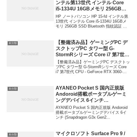
ンテル第13世代 インテル Core
i5-1334U 16GBメモリ 256GB
SSD Bluetooth 指紋認証 薄型 ナ
HP ノートパソコン HP 15-fd インテル第
チュラルシルバー Office搭載 日
13世代 インテル Core i5-1334U 16GBメ
モリ 256GB SSD Bluetooth 指紋認証 薄
本HP ￥100,938
型 ナチュラルシルバー Office搭載日本
HP￥100,938 表示を減...
【整備済み品】ゲーミングPC デ
未分類
スクトップPC タワー型 G-
StormRシリーズ Core i7 第7世代
CPU – GeForce RTX 3060-16GB
【整備済み品】ゲーミングPC デスクトッ
メモリ – SSD1.0TB – Windows
プPC タワー型 G-StormRシリーズ Core
i7 第7世代 CPU - GeForce RTX 3060-
10 ゲームPC エイペックス フォ
16GBメモリ - SSD1.0TB - Windows 10
ートナイト WaffleMK ￥108,800
ゲームPC エイペッ...
AYANEO Pocket S 国内正規版
未分類
Andoroid搭載ポータブルゲーミ
ングデバイス 6インチ
(Snapdragon G3x Gen2
AYANEO Pocket S 国内正規版 Andoroid
1080P/12GB/128GB オブシディ
搭載ポータブルゲーミングデバイス 6イ
ンチ (Snapdragon G3x Gen2
アンブラック) AYANEO ￥89,800
1080P/12GB/128GB オブシディアンブラ
ック)AYANEO￥89,800プラットフ...
マイクロソフト Surface Pro 9 /
未分類