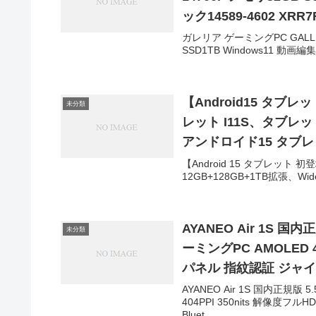
ック14589-4602 XRR
ガレリア ゲーミングPC GALLERIA
SSD1TB Windows11 動画編
【Android15 タブレ
未分類
レット I11S、タブレット 1
アンドロイド15 タブレット
ブレット 10インチ以上 w
【Android 15 タブレット 初
12GB+128GB+1TB拡張、Wide
+BT5.0+OTG+5G WIFI
AYANEO Air 1S
未分類
ーミングPC AMOLED 4
パネル 指紋認証 ジャイロセ
テリー38Wh(10050mAh
AYANEO Air 1S 国内正
404PPI 350nits 解像度
AYANEO ￥168,000
Bluet...