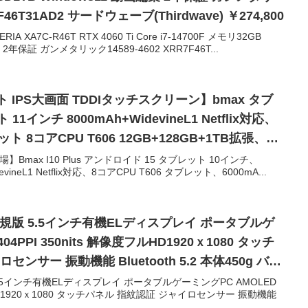
7F46T31AD2 サードウェーブ(Thirdwave) ￥274,800
 XA7C-R46T RTX 4060 Ti Core i7-14700F メモリ32GB
集 2年保証 ガンメタリック14589-4602 XRR7F46T...
ット IPS大画面 TDDIタッチスクリーン】bmax タブ
1インチ 8000mAh+WidevineL1 Netflix対応、
 8コアCPU T606 12GB+128GB+1TB拡張、タ
i-fiモデル、Type-C充電+GMS+GPS+顔認識
登場】Bmax I10 Plus アンドロイド 15 タブレット 10インチ、
vineL1 Netflix対応、8コアCPU T606 タブレット、6000mA...
 国内正規版 5.5インチ有機ELディスプレイ ポータブルゲ
04PPI 350nits 解像度フルHD1920ｘ1080 タッチ
ンサー 振動機能 Bluetooth 5.2 本体450g バッ
) (Ryzen7 8840U/32GB/2TB オーロラホワイト)
規版 5.5インチ有機ELディスプレイ ポータブルゲーミングPC AMOLED
フルHD1920ｘ1080 タッチパネル 指紋認証 ジャイロセンサー 振動機能