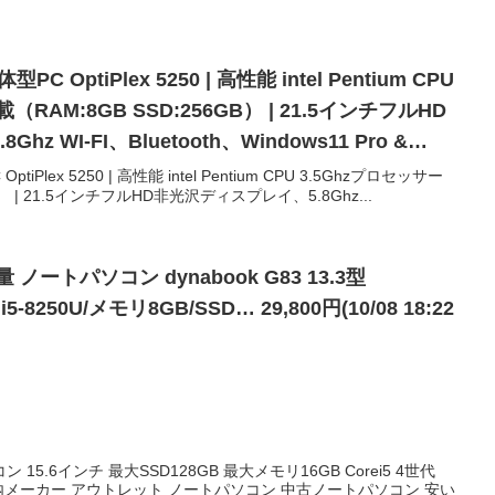
C OptiPlex 5250 | 高性能 intel Pentium CPU
RAM:8GB SSD:256GB） | 21.5インチフルHD
 WI-FI、Bluetooth、Windows11 Pro &
fice(整備済み品) ‎アースドリームス ￥18,800
iPlex 5250 | 高性能 intel Pentium CPU 3.5Ghzプロセッサー
B） | 21.5インチフルHD非光沢ディスプレイ、5.8Ghz...
ートパソコン dynabook G83 13.3型
e i5-8250U/メモリ8GB/SSD… 29,800円(10/08 18:22
15.6インチ 最大SSD128GB 最大メモリ16GB Corei5 4世代
ws11 国内メーカー アウトレット ノートパソコン 中古ノートパソコン 安い