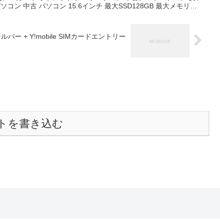
コン 中古 パソコン 15.6インチ 最大SSD128GB 最大メモリ
ffice付き Windows11 国内メーカー アウトレット ノートパソコン 中古
 ノートPC 価格：￥9,999-（税込）
GB) – シルバー + Y!mobile SIMカードエントリー
トを書き込む