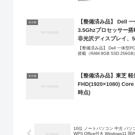
【整備済み品】 Dell 一体型P
未分類
3.5Ghzプロセッサー搭載（
非光沢ディスプレイ、5.8Ghz
KINGSOFT WPS Of
【整備済み品】 Dell 一体型PC Opt
搭載（RAM:8GB SSD:256G
【整備済み品】東芝 軽量 ノ
未分類
FHD(1920×1080) Cor
時点)
10位 ノートパソコン 中古 パソコン 
WPS Office付き Windo