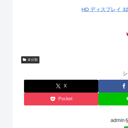
HD ディスプレイ 32
￥
未分類
シ
X
Pocket
admi