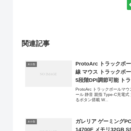
関連記事
ProtoArc トラックボー
未分類
線 マウス トラックボー
5段階DPI調節可能 ト
Windows/Mac/iOS/
ProtoArc トラックボールマウ
ール 静音 親指 Type-C充
￥3,990
るボタン搭載 W...
ガレリア ゲーミングPC GALL
未分類
14700F メモリ32GB 