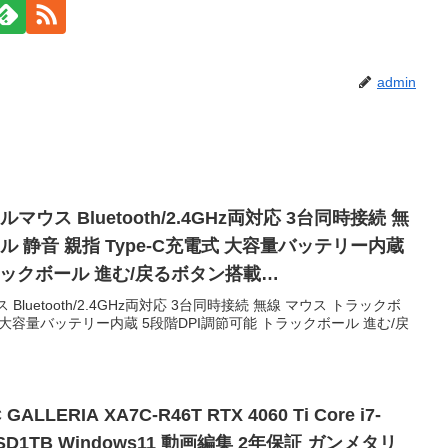
admin
ルマウス Bluetooth/2.4GHz両対応 3台同時接続 無
ル 静音 親指 Type-C充電式 大容量バッテリー内蔵
ラックボール 進む/戻るボタン搭載
Android対応(ブラック) 【2024新登場】 ProtoArc
ス Bluetooth/2.4GHz両対応 3台同時接続 無線 マウス トラックボ
電式 大容量バッテリー内蔵 5段階DPI調節可能 トラックボール 進む/戻
ERIA XA7C-R46T RTX 4060 Ti Core i7-
SSD1TB Windows11 動画編集 2年保証 ガンメタリ