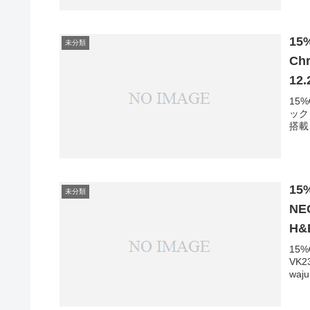
15
未分類
Ch
12
4G
15
ック 
1.
搭載 
Ch
15
未分類
NEC
H&B
WIF
15
VK23
SS
waju
Wi