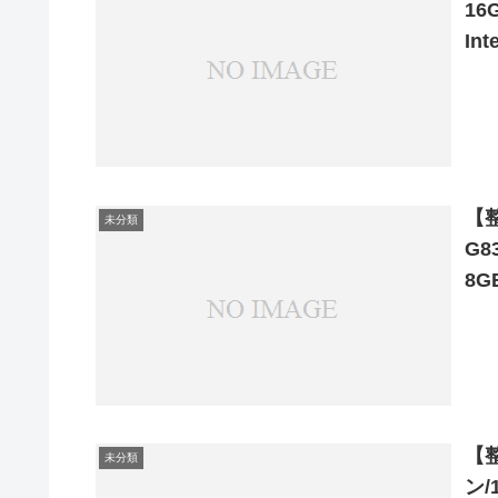
1
Int
【整
未分類
G8
8G
【
未分類
ン/