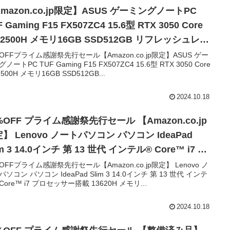
コン Ide…
mazon.co.jp限定】ASUS ゲーミングノートPC
F Gaming F15 FX507ZC4 15.6型 RTX 3050 Core
 12500H メモリ16GB SSD512GB リフレッシュレー
44Hz RGB イルミネートキーボード Windows 11
%OFFプライム感謝祭先行セール【Amazon.co.jp限定】ASUS ゲー
ノートPC TUF Gaming F15 FX507ZC4 15.6型 RTX 3050 Core
編集 Xbox Game Pass 3ヶ月利用権付き
12500H メモリ16GB SSD512GB...
507ZC4-I5R3050A【Amazon.co.jp限定】ASUS ゲ
ングノートPC TUF Ga…
2024.10.18
OFF プライム感謝祭先行セール 【Amazon.co.jp
】 Lenovo ノートパソコン パソコン IdeaPad
im 3 14.0インチ 第 13 世代 インテル® Core™ i7 プ
ッサー搭載 13620H メモリ16GB SSD512GB MS
%OFFプライム感謝祭先行セール【Amazon.co.jp限定】 Lenovo ノ
ソコン パソコン IdeaPad Slim 3 14.0インチ 第 13 世代 インテ
fice 2021搭載 Windows11 バッテリー駆動13.1時間
Core™ i7 プロセッサー搭載 13620H メモリ...
1.37kg アークティックグレー 83EL003UJP ノー
C【Amazon.co.jp限定】 Lenovo ノートパソコン
2024.10.18
コン Ide…