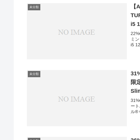
パソ
【A
未分類
TU
i5
ト1
22
ミング
動画
i5 
FX
ーミ
31%
未分類
限定
Sl
ロセ
31
ートパ
Of
ル® 
重量
トP
パソ