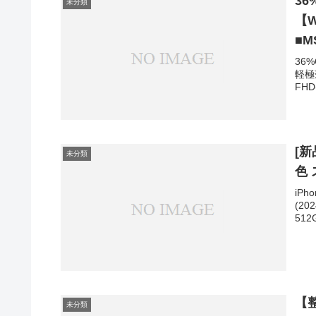
36
未分類
【W
■MS
73
36
軽極薄
蔵/
FHD(
品】
[新
未分類
色 
iPh
(20
512
【
未分類