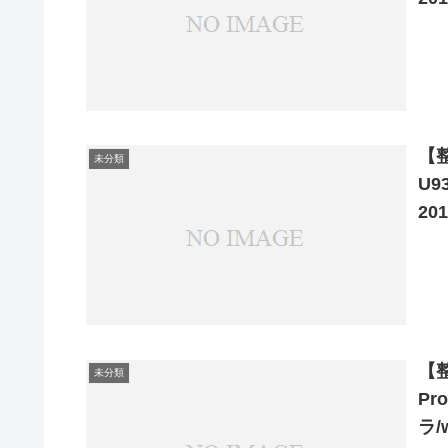
【整
未分類
U93
20
【整
未分類
Pro
ラ/