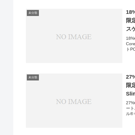
18%
未分類
限定
スケ
1.
18
Co
FH
トPC 
A1
Co
27%
未分類
限定
Sl
ロセ
27
ートパ
Of
ル® 
重量
トP