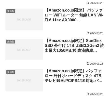
2025.03.28
メーカー保証2年 WD80EAAZ-
AJP エコパッケージ【国内正規
【Amazon.co.jp限定】 バッファ
未分類
取扱代理店】
ロー WiFi ルーター 無線 LAN Wi-
Fi 6 11ax AX3000
2,401+573Mbps 日本メーカー 【
iPhone 16e / 16 / 15 / 14 /
2025.03.28
Nintendo Switch / PS5 動作確認
済み 】 スマート 引っ越し エコパ
【Amazon.co.jp限定】SanDisk
未分類
ッケージ ブラック WSR-
SSD 外付け 1TB USB3.2Gen2 読
3000AX4P/NBK
出最大1050MB/秒 防滴防塵
SDSSDE61-1T00-GH25 エクスト
リーム ポータブルSSD V2 Win
2025.03.28
Mac PS4 PS5 エコパッケージ 5
年保証
【Amazon.co.jp限定】バッファ
未分類
ロー 外付けハードディスク 4TB
テレビ録画/PC/PS4/4K対応 バッ
ファロー製nasne™対応 静音&コ
ンパクト 日本製 故障予測 みまも
2025.03.28
り合図 HD-AD4U3