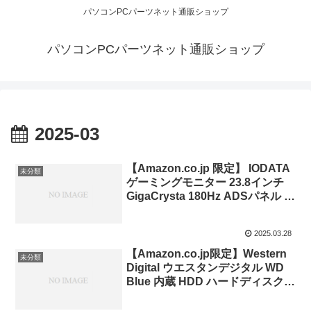
パソコンPCパーツネット通販ショップ
パソコンPCパーツネット通販ショップ
2025-03
【Amazon.co.jp 限定】 IODATA
未分類
ゲーミングモニター 23.8インチ
GigaCrysta 180Hz ADSパネル ブ
ラック 無輝点保証対応
(HDMI×2/DisplayPort/VESA対応/
2025.03.28
高さ調整/縦横回転/土日サポート/
日本メーカー/無輝点保証) EX-
【Amazon.co.jp限定】Western
未分類
GD241JD
Digital ウエスタンデジタル WD
Blue 内蔵 HDD ハードディスク
8TB CMR 3.5インチ SATA
5640rpm キャッシュ256MB PC