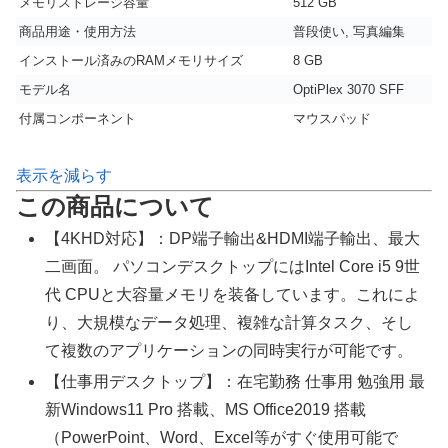
メモリストレージ容量
512 GB
商品用途・使用方法
普段使い, 写真編集
インストール済みのRAMメモリサイズ
8 GB
モデル名
OptiPlex 3070 SFF
付属コンポーネント
マウスパッド
表示を減らす
この商品について
【4KHD対応】：DP端子輸出&HDMI端子輸出、最大
二画面。 パソコンデスクトップにはIntel Core i5 9世
代 CPUと大容量メモリを装备しています。これによ
り、大規模なデータ処理、複雑な計算タスク、そし
て複数のアプリケーションの同時実行が可能です。
【仕事用デスクトップ】：在宅勤務 仕事用 勉強用 最
新Windows11 Pro 搭載、MS Office2019 搭載
（PowerPoint、Word、Excel等がすぐ使用可能で