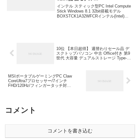
イパーチャージ WQHD+120Hzデ
BOXSTCK1A32WFCR インテル
インテル スティック型PC Intel Compute
ィスプレイ 急速充電 最大5000万
(Intel) ￥34,800
Stick Windows 8.1 32bit搭載モデル
画素 連続撮影モード 超広角カ
BOXSTCK1A32WFCRインテル(Intel)
メラ マクロカメラ 画面内指紋
￥34,800
センサー プレミアムデザイン ス
マホ 価格：￥69,980-（税込）
10位 【本日超得】 週替わりセール品 デ
スクトップパソコン 中古 Office付き 第9
世代 大容量 デュアルストレージ Type-C
Windows11 Pro HP ProDesk 600G5 SF
Corei5 16GBメモリ 中古パソコン 中古デ
スクトップパソコン
MSIポータブルゲーミングPC Claw
CoreUltra7プロセッサー/7インチ
FHD/120Hz/フィンガータッチ対
応/16GB/1TB/Windows 11/Claw-A1M-
002JP + 【Claw A1M専用アクセサリーキ
ット】 ￥105,045
コメント
コメントを書き込む