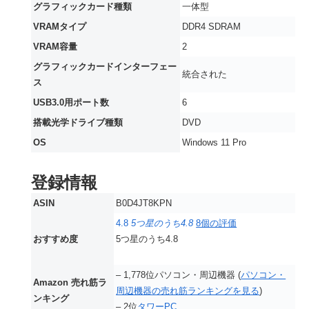
グラフィックカード種類
‎一体型
VRAMタイプ
‎DDR4 SDRAM
VRAM容量
‎2
グラフィックカードインターフェー
‎統合された
ス
USB3.0用ポート数
‎6
搭載光学ドライブ種類
‎DVD
OS
‎Windows 11 Pro
登録情報
ASIN
B0D4JT8KPN
4.8
5つ星のうち4.8
8個の評価
おすすめ度
5つ星のうち4.8
– 1,778位パソコン・周辺機器 (
パソコン・
Amazon 売れ筋ラ
周辺機器の売れ筋ランキングを見る
)
ンキング
– 2位
タワーPC