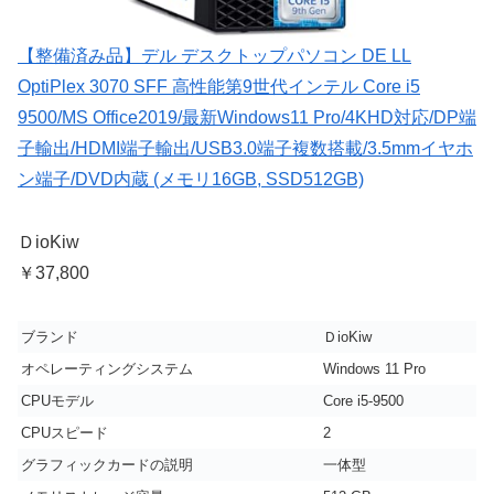
【整備済み品】デル デスクトップパソコン DE LL
OptiPlex 3070 SFF 高性能第9世代インテル Core i5
9500/MS Office2019/最新Windows11 Pro/4KHD対応/DP端
子輸出/HDMI端子輸出/USB3.0端子複数搭載/3.5mmイヤホ
ン端子/DVD内蔵 (メモリ16GB, SSD512GB)
ＤioKiw
￥37,800
ブランド
ＤioKiw
オペレーティングシステム
Windows 11 Pro
CPUモデル
Core i5-9500
CPUスピード
2
グラフィックカードの説明
一体型