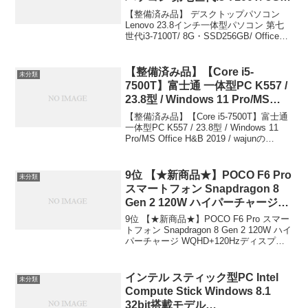
SSD256GB/ Office 2019搭
【整備済み品】 デスクトップパソコン
載/Windows 11/1920×1080/IPS/
Lenovo 23.8インチ一体型パソコン 第七
世代i3-7100T/ 8G・SSD256GB/ Office
カメラ(200万画
2019搭載/Windows 11/1920×1080/IPS/カ
素)/WIFI/Bluetooth/スピーカー/高
メラ(200万画素)/W...
さ・縦回転/超薄型 省スペース・
【整備済み品】【Core i5-
未分類
ミニpc (整備済み品) lenovo
7500T】富士通 一体型PC K557 /
￥32,800
23.8型 / Windows 11 Pro/MS
Office H&B 2019 / wajunの
【整備済み品】【Core i5-7500T】富士通
WIFI/Bluetooth/DVD / 8GB /
一体型PC K557 / 23.8型 / Windows 11
Pro/MS Office H&B 2019 / wajunの
256GB SSD wajun ￥35,800
WIFI/Bluetooth/DVD / 8GB / 256G...
9位 【★新商品★】POCO F6 Pro
未分類
スマートフォン Snapdragon 8
Gen 2 120W ハイパーチャージ
WQHD+120Hzディスプレイ 急速
9位 【★新商品★】POCO F6 Pro スマー
充電 最大5000万画素 連続撮影モ
トフォン Snapdragon 8 Gen 2 120W ハイ
パーチャージ WQHD+120Hzディスプレ
ード 超広角カメラ マクロカメ
イ 急速充電 最大5000万画素 連続撮影モ
ラ 画面内指紋センサー プレミア
ード 超広角カメラ マクロカメラ 画面
ムデザイン スマホ【★新商品
内...
インテル スティック型PC Intel
未分類
★】POCO F6 Pro スマートフォ
Compute Stick Windows 8.1
ン Snapdragon 8 Gen 2 120W ハ
32bit搭載モデル