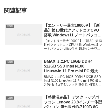
関連記事
【エントリー最大10000P】【新
未分類
品】第13世代クアッドコアCPU
搭載 Windows11 ノートパソコン
office付き 15.6インチワイド液晶
【エントリー最大10000P】【新品】第13
フルHD Intel AlderLake N95 メ
世代クアッドコアCPU搭載 Windows11 ノ
ートパソコン office付き 15.6インチワイ
モリ12GB LPDDR5 新品
ド液晶 フルHD Intel AlderLake N95 メモ
SSD500GB NVMe PCIe3.0
リ12GB LPDDR5 新品SS...
USB3.0 HDMI 日本語配列キーボ
BMAX ミニPC 16GB DDR4
未分類
ード win11初心者本付【CM15】
512GB SSD Intel N100
ショップ名 KRダイレクト 価格
Linux/win 11 Pro mini PC 最大
39800円
3.4GHz 4コア4スレッド 静音性
BMAX ミニPC 16GB DDR4 512GB SSD
省電力 豊富なポート 4K 60Hz 3
Intel N100 Linux/win 11 Pro mini PC 最大
3.4GHz 4コア4スレッド 静音性 省電力 豊
画面同時出力 Type-C (full
富なポート 4K 60Hz 3画面同時出力
features) HDMI*2/USB*4/ Wi-Fi 5
Type-...
/BT4.2/ RJ45-1000M-LAN 5つ星
【整備済み品】 デスクトップパ
未分類
のうち4.1 713 ￥28,499
ソコン Lenovo 23.8インチ一体型
パソコン 第七世代i3-7100T/ 8G・