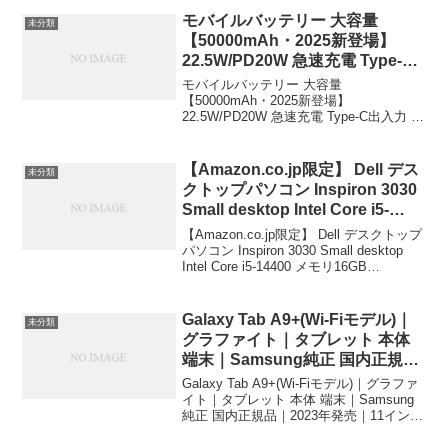
モバイルバッテリー 大容量
未分類
【50000mAh・2025新登場】
22.5W/PD20W 急速充電 Type-C
出入力 3台同時充電 携帯充電器
モバイルバッテリー 大容量
LED残量表示
【50000mAh・2025新登場】
22.5W/PD20W 急速充電 Type-C出入力 3
iPhone/Android/iPad全機種対応
台同時充電 携帯充電器 LED残量表示
PSE認証済 iPhone16充電 器 旅
iPhone/Android/iPad全機種対応 PSE認証
行/出張/停電/地震/防災グッズ【災
済 iPhone16...
【Amazon.co.jp限定】 Dell デス
未分類
害時にも便利】
クトップパソコン Inspiron 3030
Small desktop Intel Core i5-
14400 メモリ16GB SSD512GB
【Amazon.co.jp限定】 Dell デスクトップ
Windows 11 翌営業日対応オンサ
パソコン Inspiron 3030 Small desktop
Intel Core i5-14400 メモリ16GB
イト出張修理サービス1年 ブラッ
SSD512GB Windows 11 翌営業日対応オ
ク SI60A-EHL Dell Technologies
ンサイト...
￥97,000
Galaxy Tab A9+(Wi-Fiモデル)｜
未分類
グラファイト｜タブレット 本体
端末｜Samsung純正 国内正規品
｜2023年発売｜11インチ｜バッ
Galaxy Tab A9+(Wi-Fiモデル)｜グラファ
テリー 7,040 mAh｜軽量480g｜
イト｜タブレット 本体 端末｜Samsung
純正 国内正規品｜2023年発売｜11インチ
ストレージ64GB(最大1TB拡張)｜
｜バッテリー 7,040 mAh｜軽量480g｜ス
Android｜液晶ディスプレイ｜
トレージ64GB(最大1TB拡張)｜Andr...