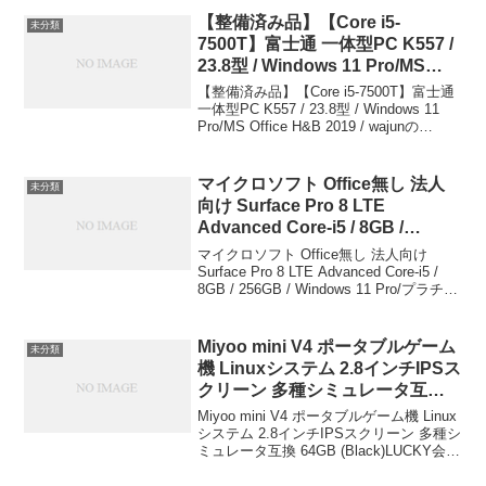
SM-X210NZAAXJP SAMSUNG
【整備済み品】【Core i5-
未分類
￥29,200
7500T】富士通 一体型PC K557 /
23.8型 / Windows 11 Pro/MS
Office H&B 2019 / wajunの
【整備済み品】【Core i5-7500T】富士通
WIFI/Bluetooth/DVD / 8GB /
一体型PC K557 / 23.8型 / Windows 11
Pro/MS Office H&B 2019 / wajunの
256GB SSD wajun ￥35,800
WIFI/Bluetooth/DVD / 8GB / 256G...
マイクロソフト Office無し 法人
未分類
向け Surface Pro 8 LTE
Advanced Core-i5 / 8GB /
256GB / Windows 11 Pro/プラチ
マイクロソフト Office無し 法人向け
ナ (EIG-00010) マイクロソフト
Surface Pro 8 LTE Advanced Core-i5 /
8GB / 256GB / Windows 11 Pro/プラチナ
￥154,800
(EIG-00010)マイクロソフト￥154,800
ブ...
Miyoo mini V4 ポータブルゲーム
未分類
機 Linuxシステム 2.8インチIPSス
クリーン 多種シミュレータ互換
64GB (Black) LUCKY会社
Miyoo mini V4 ポータブルゲーム機 Linux
￥8,999
システム 2.8インチIPSスクリーン 多種シ
ミュレータ互換 64GB (Black)LUCKY会社
￥8,999この商品について Miyoo Mini V4
CPU：アームCorte...