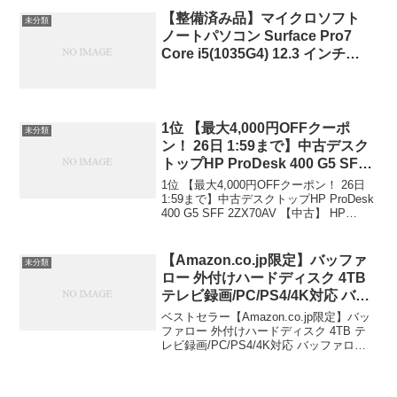
テリー38Wh(10050mAh)
【整備済み品】マイクロソフト
未分類
(Ryzen7 8840U/16GB/512GB ポ
ノートパソコン Surface Pro7
ーラブラック) AYANEO
Core i5(1035G4) 12.3 インチ
￥138,000
3K(2736×1824) 8… 85,800円
(09/27 14:41時点)
1位 【最大4,000円OFFクーポ
未分類
ン！ 26日 1:59まで】中古デスク
トップHP ProDesk 400 G5 SFF
2ZX70AV 【中古】 HP ProDesk
1位 【最大4,000円OFFクーポン！ 26日
400 G5 SFF 中古デスクトップ
1:59まで】中古デスクトップHP ProDesk
400 G5 SFF 2ZX70AV 【中古】 HP
Core i5 Win11 Pro 64bit HP
ProDesk 400 G5 SFF 中古デスクトップ
ProDesk 400 G5 SFF 中古デスク
Core i5 Win11 P...
トップCore i5 Win11 Pro
【Amazon.co.jp限定】バッファ
未分類
64bit【最大4,000円OFFクーポ
ロー 外付けハードディスク 4TB
ン！ 26日 1:59まで】中古デスク
テレビ録画/PC/PS4/4K対応 バッ
トップHP ProDesk 400 G5 SFF
ファロー製nasne™対応 静音&コ
ベストセラー【Amazon.co.jp限定】バッ
2ZX70AV 【中古】 HP ProDesk
ンパクト 日本製 故障予測 みまも
ファロー 外付けハードディスク 4TB テ
400 G5 SFF 中古デスクトップ
レビ録画/PC/PS4/4K対応 バッファロー
り合図 HD-AD4U3
Core i5 Win11 Pro 64bit HP
製nasne™対応 静音&コンパクト 日本製
故障予測 みまもり合図 HD-AD4U3 4.35つ
ProDesk 400 G5 SFF 中古デスク
星のう...
トップCore i5 Win11 Pro 64bit