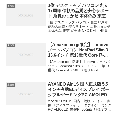
1位 デスクトップ パソコン 創立
未分類
17周年 信頼の品質と安心サポー
ト 店長おまかせ 本体のみ 東芝 富
士通 NEC DELL HP等 Celeron
1位 デスクトップ パソコン 創立17周年
メモリ 8GB～4GB SSD 512GB～
信頼の品質と安心サポート 店長おまかせ
本体のみ 東芝 富士通 NEC DELL HP等
128GB DVD Windows11/10/7 セ
Celeron メモリ 8GB～4GB SSD 512GB
キュリティソフト付 デスクトッ
～128GB DVD Windows11/10/...
プPC パソコン 中古パソコン ビジ
【Amazon.co.jp限定】 Lenovo
未分類
ネス 法人 中古デスクトップ パソ
ノートパソコン IdeaPad Slim 3
コン 創立17周年 信頼の品質と安
15.6インチ 第13世代 Core i7-
心サポート 店長おまかせ 本体の
13620H メモリ16GB SSD512GB
【Amazon.co.jp限定】 Lenovo ノートパ
み 東芝 富士通 NEC DELL HP等
MS Office 2021搭載 Windows11
ソコン IdeaPad Slim 3 15.6インチ 第13
Celeron メモリ 8GB～4GB SSD
世代 Core i7-13620H メモリ16GB
バッテリー駆動13.9時間 重量
512GB～128GB DVD
SSD512GB MS Office 2021搭載
1.62kg アビスブルー
Windows11 ...
Windows11/10/7 セキュリティソ
83EM00ABJP Lenovo
AYANEO Air 1S 国内正規版 5.5
フト付 デスクトップPC パソコン
未分類
￥141,020
インチ有機ELディスプレイ ポー
中古パソコン ビジネス 法人 中古
タブルゲーミングPC AMOLED
404PPI 350nits 解像度フル
AYANEO Air 1S 国内正規版 5.5インチ有
HD1920ｘ1080 タッチパネル 指
機ELディスプレイ ポータブルゲーミング
PC AMOLED 404PPI 350nits 解像度フル
紋認証 ジャイロセンサー 振動機
HD1920ｘ1080 タッチパネル 指紋認証 ジ
能 Bluetooth 5.2 本体450g バッ
ャイロセンサー 振動機能 Bluet...