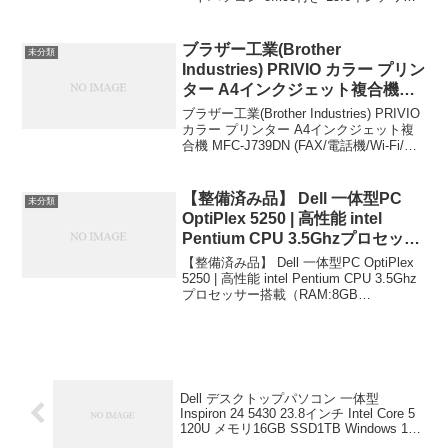
ド液晶 フルHD Intel AlderLake N95 メモ
SSD500GB NVMe PCIe3.0
リ12GB LPDDR5 新品SS...
USB3.0 HDMI 日本語配列キーボ
ブラザー工業(Brother
未分類
ード win11初心者本付【CM15】
Industries) PRIVIO カラー プリン
ショップ名 KRダイレクト 価格
ター A4インクジェット複合機
39800円
MFC-J739DN (FAX/電話機/Wi-Fi/
ブラザー工業(Brother Industries) PRIVIO
スマホ・タブレット接続) ブラザ
カラー プリンター A4インクジェット複
合機 MFC-J739DN (FAX/電話機/Wi-Fi/ス
ー工業(Brother Industries)
マホ・タブレット接続)ブラザー工業
￥25,018
(Brother Industries...
【整備済み品】 Dell 一体型PC
未分類
OptiPlex 5250 | 高性能 intel
Pentium CPU 3.5Ghzプロセッサ
ー搭載（RAM:8GB
【整備済み品】 Dell 一体型PC OptiPlex
SSD:256GB） | 21.5インチフル
5250 | 高性能 intel Pentium CPU 3.5Ghz
プロセッサー搭載（RAM:8GB
HD非光沢ディスプレイ、5.8Ghz
SSD:256GB） | 21.5インチフルHD非光沢
WI-FI、Bluetooth、Windows11
ディスプレイ、5.8Ghz...
Pro & KINGSOFT WPS Office(整
備済み品) ‎アースドリームス
￥18,800
Dell デスクトップパソコン 一体型
Inspiron 24 5430 23.8インチ Intel Core 5
120U メモリ16GB SSD1TB Windows 11
翌営業日対応オンサイト出張修理サービ