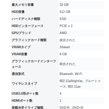
最大メモリ容量
‎32 GB
HDD容量
‎512 GB
ハードディスク種類
‎SSD
HDDインターフェース
‎PCIE x 2
GPUブランド
‎AMD
グラフィックカード種類
‎統合された
VRAMタイプ
‎Shared
VRAM容量
‎8 GB
グラフィックカードインターフ
‎統合された
ェース
通信形式
‎Bluetooth, Wi-Fi
‎802.11a/b/g/n/ac, ブルートゥ
ワイヤレスタイプ
ース, 802.11ax
USB3.0用ポート数
‎4
HDMIポート数
‎1
搭載光学ドライブ種類
‎DVD-R、DVD+R