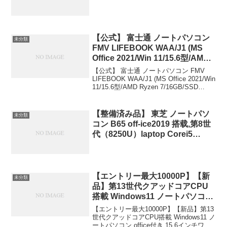
CPU – GeForce GT… 75,800円
(07/29 15:24時点)
【公式】 富士通 ノートパソコン
未分類
FMV LIFEBOOK WAA/J1 (MS
Office 2021/Win 11/15.6型/AMD
Ryzen 7/16GB/SSD 512GB/スー
【公式】 富士通 ノートパソコン FMV
パーマルチドライブ) AHシリーズ
LIFEBOOK WAA/J1 (MS Office 2021/Win
11/15.6型/AMD Ryzen 7/16GB/SSD
FMVWJ1AA71_AZ 富士通
512GB/スーパーマルチドライブ) AHシリ
￥117,500
ーズ FMVWJ1A...
【整備済み品】 東芝 ノートパソ
未分類
コン B65 off-ice2019 搭载,第8世
代（8250U）laptop Corei5
16GBメモリ 512… 39,800円
(09/28 19:01時点)
【エントリー最大10000P】【新
未分類
品】第13世代クアッドコアCPU
搭載 Windows11 ノートパソコン
office付き 15.6インチワイド液晶
【エントリー最大10000P】【新品】第13
フルHD Intel AlderLake N95 メ
世代クアッドコアCPU搭載 Windows11 ノ
ートパソコン office付き 15.6インチワイ
モリ12GB LPDDR5 新品