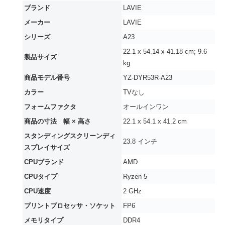
ブランド
‎LAVIE
メーカー
‎LAVIE
シリーズ
‎A23
‎22.1 x 54.14 x 41.18 cm; 9.6
製品サイズ
kg
商品モデル番号
‎YZ-DYR53R-A23
カラー
‎TVなし
フォームファクタ
‎オールインワン
商品の寸法 幅 × 高さ
‎22.1 x 54.1 x 41.2 cm
スタンディングスクリーンディ
‎23.8 インチ
スプレイサイズ
CPUブランド
‎AMD
CPUタイプ
‎Ryzen 5
CPU速度
‎2 GHz
プリントプロセッサ・ソケット
‎FP6
メモリタイプ
‎DDR4