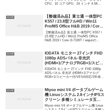
CPU、10 コア GPU、24 インチ 4.5K
メモ リ、256GB SSD ストレー
Retina ディスプレイ、8GB ユニファイド
ジ、ボディと同じカラーのアクセ
メモ リ、256GB SSD ストレージ、...
サリ、iPhone や iPad と の連係
【整備済み品】富士通 一体型PC
未分類
機能 – シルバー Apple(アップル)
K557 / 23.8型フルHD / Win11
￥225,313
Pro/MS Office H&B 2019 / Core
i3-7100T / wajunの
【整備済み品】富士通 一体型PC K557 /
WIFI/Bluetooth/DVD-RW / 8GB /
23.8型フルHD / Win11 Pro/MS Office
H&B 2019 / Core i3-7100T / wajunの
512GB SSD wajun ￥23,800
WIFI/Bluetooth/DVD-RW / 8GB / 5...
IODATA モニター 27インチ FHD
未分類
1080p ADSパネル 非光沢
(HDMI×1/アナログRGB×1/スピー
カー付/VESA対応/3年保証/土日サ
IODATA モニター 27インチ FHD 1080p
ポート/日本メーカー) EX-
ADSパネル 非光沢 (HDMI×1/アナログ
RGB×1/スピーカー付/VESA対応/3年保
LDH271DB アイ・オー・データ
証/土日サポート/日本メーカー) EX-
￥12,500
LDH271DBアイ・オー・データ￥12,500
こ...
Miyoo mini V4 ポータブルゲーム
未分類
機 Linuxシステム 2.8インチIPSス
クリーン 多種シミュレータ互換
64GB (Black) LUCKY会社
Miyoo mini V4 ポータブルゲーム機 Linux
￥8,999
システム 2.8インチIPSスクリーン 多種シ