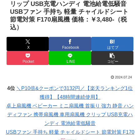
リップ USB充電ハンディ 電池給電低騒音
USBファン 手持ち 軽量 チャイルドシート
節電対策 F170扇風機 価格：￥3,480-（税
込）
X
Facebook
はてブ
Pocket
LINE
コピー
2024.07.24
4位
＼P10倍&クーポンで3132円／【楽天ランキング1位
獲得】【48時間連続使用】
卓上扇風機 ベビーカー ミニ扇風機 首振り 強力 静音 ハン
ディファン 携帯扇風機 車用扇風機 クリップ USB充電ハ
ンディ 電池給電低騒音
USBファン 手持ち 軽量 チャイルドシート 節電対策 F170