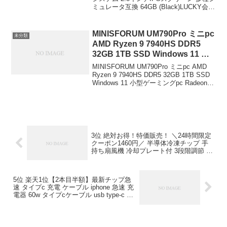
ミュレータ互換 64GB (Black)LUCKY会社
￥8,999この商品について Miyoo Mini V4
CPU：アームCorte...
MINISFORUM UM790Pro ミニpc
未分類
AMD Ryzen 9 7940HS DDR5
32GB 1TB SSD Windows 11 小
型ゲーミングpc Radeon 780M
MINISFORUM UM790Pro ミニpc AMD
RYZEN AI エンジン
Ryzen 9 7940HS DDR5 32GB 1TB SSD
Windows 11 小型ゲーミングpc Radeon
HDMI×2/USB4x2（PD|8K@60Hz
780M RYZEN AI エンジン
) 4画面出力/2.5Gbps LAN/Wi-
HDMI×2/USB4...
Fi6E/BT5.3付き小型パソコン
MINISFORUM ￥95,563
3位 絶対お得！特価販売！ ＼24時間限定
クーポン1460円／ 半導体冷凍チップ 手
持ち扇風機 冷却プレート付 3段階調節 ポ
ータブル扇風機 ハンディファン 強力 静
音 USB冷凍チップ 卓上扇風機 ミニ扇風
機 ハンディファン絶対お得！特価販売！
5位 楽天1位【2本目半額】最新チップ急
＼24時間限定クーポン1460円／ 半導体冷
速 タイプc 充電 ケーブル iphone 急速 充
凍チップ 手持ち扇風機 冷却プレート付 3
電器 60w タイプcケーブル usb type-c ケ
段階調節 ポータブル扇風機 ハンディファ
ーブル Lightning ライトニングケーブル
ン 強力 静音 USB冷凍チップ 卓上扇風機
usb-c 急速充電 コード 充電コード usbケ
ミニ扇風機 ハンディファン 価格：
ーブル アイフォンケーブル 1m 2m 純正
￥2,280-（税込）
同等品 モバイルバッテリー 充電楽天1位