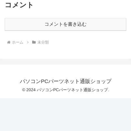
コメント
【2本目半額】最新チップ急速 タイプc
充電 ケーブル iphone 急速 充電器 60w タ
イプcケーブル usb type-c ケーブル
Lightning ライトニングケーブル usb-c 急
速充電 コード 充電コード usbケーブル
コメントを書き込む
アイフォンケーブル 1m 2m 純正 同等品
モバイルバッテリー 充電 価格：￥1,000-
（税込）
ホーム
未分類
パソコンPCパーツネット通販ショップ
© 2024 パソコンPCパーツネット通販ショップ.