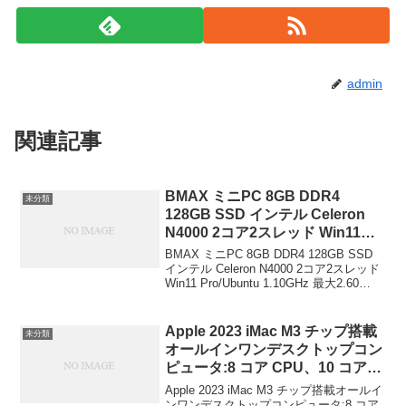
admin
関連記事
BMAX ミニPC 8GB DDR4
未分類
128GB SSD インテル Celeron
N4000 2コア2スレッド Win11
Pro/Ubuntu 1.10GHz 最大2.60
BMAX ミニPC 8GB DDR4 128GB SSD
GHz Wi-Fi BT4.2 HMDI×1 VGA×1
インテル Celeron N4000 2コア2スレッド
Win11 Pro/Ubuntu 1.10GHz 最大2.60
USB 3.0 ×2 USB 2.0×2 Mini PC 2
GHz Wi-Fi BT4.2 HMDI×1 VGA×1 US...
画面出力 静音性 省電力 超小型ミ
ニPC BMAX ￥12,698
Apple 2023 iMac M3 チップ搭載
未分類
オールインワンデスクトップコン
ピュータ:8 コア CPU、10 コア
GPU、24 インチ 4.5K Retina デ
Apple 2023 iMac M3 チップ搭載オールイ
ィスプレイ、8GB ユニファイド
ンワンデスクトップコンピュータ:8 コア