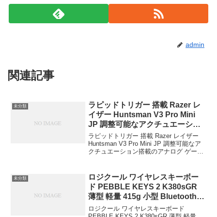
admin
関連記事
ラピッドトリガー 搭載 Razer レ
未分類
イザー Huntsman V3 Pro Mini
JP 調整可能なアクチュエーショ
ン搭載のアナログ ゲーミングキ
ラピッドトリガー 搭載 Razer レイザー
ーボード オプティカルスイッチ
Huntsman V3 Pro Mini JP 調整可能なア
クチュエーション搭載のアナログ ゲーミ
押下圧 40G 日本語配列 ハンツマ
ングキーボード オプティカルスイッチ 押
ン ブイスリー プロ ミニ ジェイピ
下圧 40G 日本語配列 ハンツマン ブイス
ー【日本正規代理店保証品】
リー プロ ...
ロジクール ワイヤレスキーボー
未分類
Razer(レイザー) ￥26,980
ド PEBBLE KEYS 2 K380sGR
薄型 軽量 415g 小型 Bluetooth
Logi Bolt ワイヤレス 無線 キーボ
ロジクール ワイヤレスキーボード
ード Easy-Switch 日本語配列 電
PEBBLE KEYS 2 K380sGR 薄型 軽量