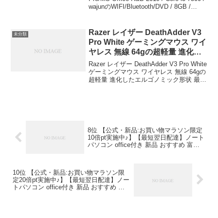
wajunのWIFI/Bluetooth/DVD / 8GB /
￥17,820
128GB SSD (整備済み品)waju...
Razer レイザー DeathAdder V3
未分類
Pro White ゲーミングマウス ワイ
ヤレス 無線 64gの超軽量 進化し
たエルゴノミック形状 最高クラ
Razer レイザー DeathAdder V3 Pro White
スの精度のFocus Pro 30K オプ
ゲーミングマウス ワイヤレス 無線 64gの
超軽量 進化したエルゴノミック形状 最高
ティカルセンサー 第 3 世代オプ
クラスの精度のFocus Pro 30K オプティ
ティカルマウススイッチ
カルセンサー 第 3 世代オプティカ...
HyperSpeed Wireless 90時間の
バッテリー連続使用が可能 デス
アーダーブイスリープロ 【日本
正規代理店保証品】 Razer(レイ
8位 【公式・新品:お買い物マラソン限定
10倍pt実施中♪】【最短翌日配達】ノート
ザー) ￥19,800
パソコン office付き 新品 おすすめ 富士
通 FMV Lite AHシリーズ WA1/H3
【WEBオリジナルベースモデル】15.6型
Windows11 Home Celeron メモリ8GB
10位 【公式・新品:お買い物マラソン限
SSD 256GB office 搭載モデル
定20倍pt実施中♪】【最短翌日配達】ノー
FMVWH3A112_RK【公式・新品:お買い
トパソコン office付き 新品 おすすめ 富
物マラソン限定10倍pt実施中♪】【最短翌
士通 LIFEBOOK AHシリーズ WAA/J1
日配達】ノートパソコン office付き 新品
【WEBオリジナルベースモデル】15.6型
おすすめ 富士通 FMV Lite AHシリーズ
Windows11 Home Ryzen5 メモリ16GB
WA1/H3 【WEBオリジナルベースモデ
SSD 512GB office 搭載モデル
ル】15.6型 Windows11 Home Celeron メ