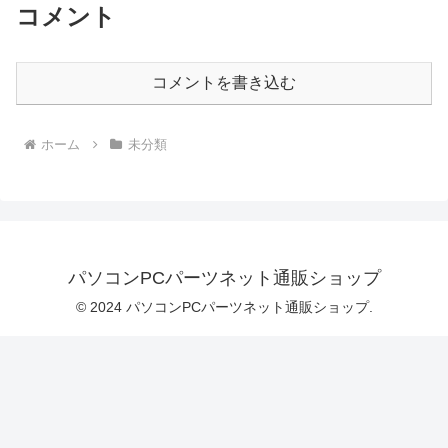
コメント
FMVWJ1AA52_RK【公式・新品:お買い
モリ8GB SSD 256GB office 搭載モデル
物マラソン限定20倍pt実施中♪】【最短翌
FMVWH3A112_RK 価格：￥79,880-（税
日配達】ノートパソコン office付き 新品
込）
おすすめ 富士通 LIFEBOOK AHシリーズ
WAA/J1 【WEBオリジナルベースモデ
コメントを書き込む
ル】15.6型 Windows11 Home Ryzen5 メ
モリ16GB SSD 512GB office 搭載モデル
FMVWJ1AA52_RK 価格：￥116,400-
（税込）
ホーム
未分類
パソコンPCパーツネット通販ショップ
© 2024 パソコンPCパーツネット通販ショップ.