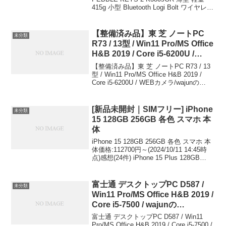
415g 小型 Bluetooth Logi Bolt ワイヤレス
池寿命36ケ月 Windows Mac
無線 キーボード Easy-Switch 日本語配列
iPad iOS Android Chrome
電池寿命36ケ月 Windo...
K380s グラファイト 国内正規品
【整備済み品】東 芝 ノートPC
未分類
Logicool(ロジクール) ￥4,800
R73 / 13型 / Win11 Pro/MS Office
H&B 2019 / Core i5-6200U /
WEBカメラ/wajunの
【整備済み品】東 芝 ノートPC R73 / 13
WIFI/Bluetooth/HDMI / 16GB /
型 / Win11 Pro/MS Office H&B 2019 /
Core i5-6200U / WEBカメラ/wajunの
1TB SSD wajun ￥29,800
WIFI/Bluetooth/HDMI / 16GB / 1T...
[新品未開封｜SIMフリー] iPhone
未分類
15 128GB 256GB 各色 スマホ 本
体
iPhone 15 128GB 256GB 各色 スマホ 本
体価格:112700円～(2024/10/11 14:45時
点)感想(24件) iPhone 15 Plus 128GB
256GB 512GB 各色 スマホ 本体価
格:12160...
富士通 デスクトップPC D587 /
未分類
Win11 Pro/MS Office H&B 2019 /
Core i5-7500 / wajunの
WIFI/Bluetooth/DVD / 8GB /
富士通 デスクトップPC D587 / Win11
128GB SSD (整備済み品) wajun
Pro/MS Office H&B 2019 / Core i5-7500 /